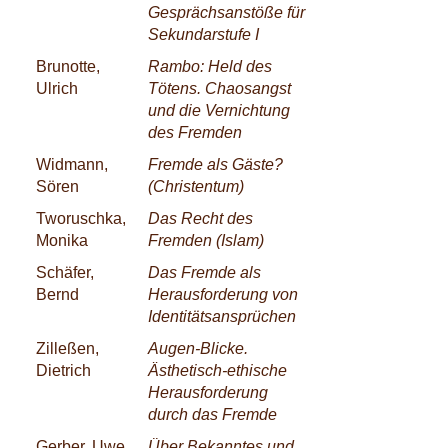
Gesprächsanstöße für
Sekundarstufe I
Brunotte,
Rambo: Held des
Ulrich
Tötens. Chaosangst
und die Vernichtung
des Fremden
Widmann,
Fremde als Gäste?
Sören
(Christentum)
Tworuschka,
Das Recht des
Monika
Fremden (Islam)
Schäfer,
Das Fremde als
Bernd
Herausforderung von
Identitätsansprüchen
Zilleßen,
Augen-Blicke.
Dietrich
Ästhetisch-ethische
Herausforderung
durch das Fremde
Gerber, Uwe
Über Bekanntes und