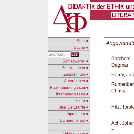
Start
Angewandte
Suche
Los!
Borchers,
Schlagwörter
Dagmar
Publikationen
Zeitschriften
Hardy, Jör
Autor(inn)en
Runtenber
Publikation ergänzen
Christa
Internetadressen
Extra
Hitz, Torst
Über DelEtaPhi
Impressum
Barrierefreiheit
Ach, Joha
S.
Abkürzungen