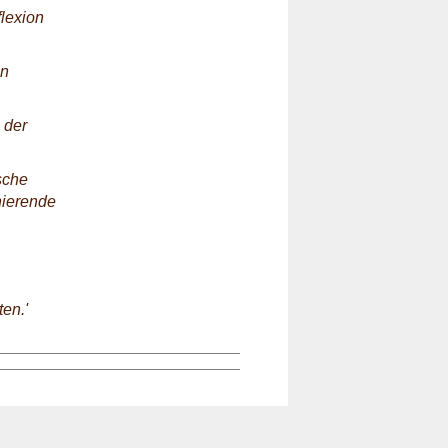
lexion
en
 der
sche
nierende
en.'