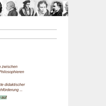
n
en zwischen
Philosophieren
e didaktischer
förderung ...
 auf