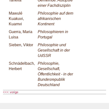
Tanella
Gemeinde: Autopsie
einer Fachdisziplin
Mawulé
Philosophie auf dem
Kuakuvi,
afrikanischen
Kuamvi
Kontinent
Guerra, Maria
Philosophieren in
Luisa
Portugal
Sieben, Viktor
Philosophie und
Gesellschaft in der
UdSSR
Schnädelbach,
Philosophie,
Herbert
Gesellschaft,
Öffentlichkeit - in der
Bundesrepublik
Deutschland
<<< vorige