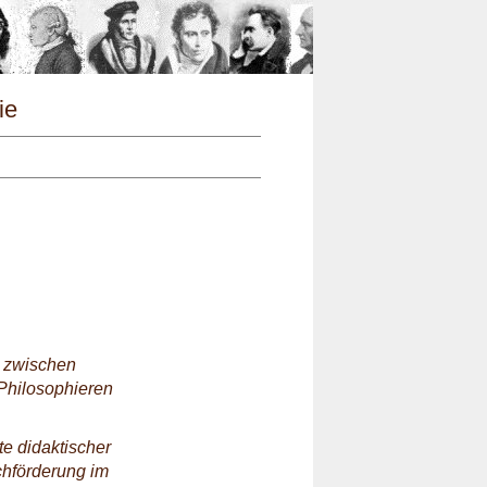
n
ie
n zwischen
Philosophieren
e didaktischer
chförderung im