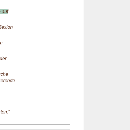
 auf
lexion
en
der
sche
ierende
ten."