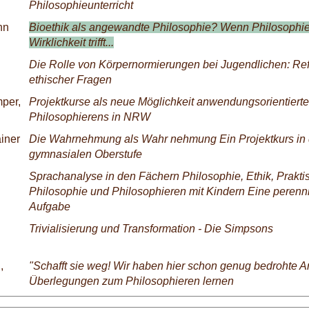
Philosophieunterricht
nn
Bioethik als angewandte Philosophie? Wenn Philosophie
Wirklichkeit trifft...
Die Rolle von Körpernormierungen bei Jugendlichen: Ref
ethischer Fragen
per,
Projektkurse als neue Möglichkeit anwendungsorientiert
Philosophierens in NRW
iner
Die Wahrnehmung als Wahr nehmung Ein Projektkurs in 
gymnasialen Oberstufe
Sprachanalyse in den Fächern Philosophie, Ethik, Prakti
Philosophie und Philosophieren mit Kindern Eine perenn
Aufgabe
Trivialisierung und Transformation - Die Simpsons
,
"Schafft sie weg! Wir haben hier schon genug bedrohte Ar
Überlegungen zum Philosophieren lernen