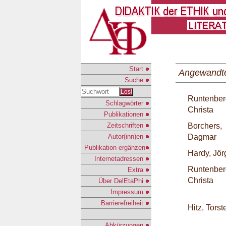
Start
Angewandte
Suche
Los!
Runtenber
Schlagwörter
Christa
Publikationen
Zeitschriften
Borchers,
Autor(inn)en
Dagmar
Publikation ergänzen
Hardy, Jör
Internetadressen
Runtenber
Extra
Christa
Über DelEtaPhi
Impressum
Barrierefreiheit
Hitz, Torst
Abkürzungen