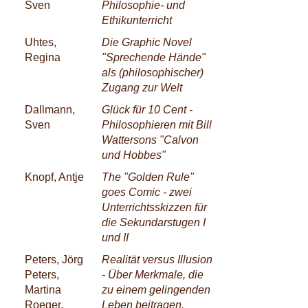
Sven
Philosophie- und
Ethikunterricht
Uhtes,
Die Graphic Novel
Regina
"Sprechende Hände"
als (philosophischer)
Zugang zur Welt
Dallmann,
Glück für 10 Cent -
Sven
Philosophieren mit Bill
Wattersons "Calvon
und Hobbes"
Knopf, Antje
The "Golden Rule"
goes Comic - zwei
Unterrichtsskizzen für
die Sekundarstugen I
und II
Peters, Jörg
Realität versus Illusion
Peters,
- Über Merkmale, die
Martina
zu einem gelingenden
Roeger,
Leben beitragen.