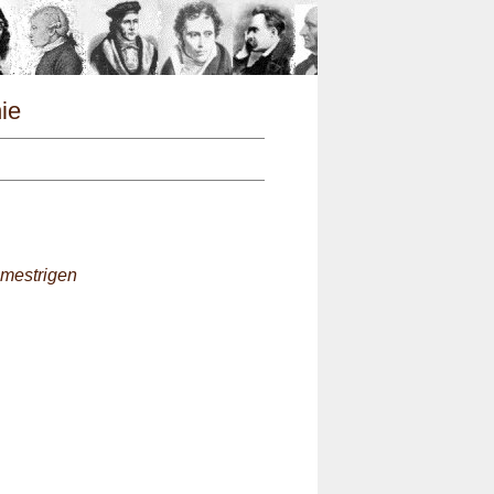
n
hie
emestrigen