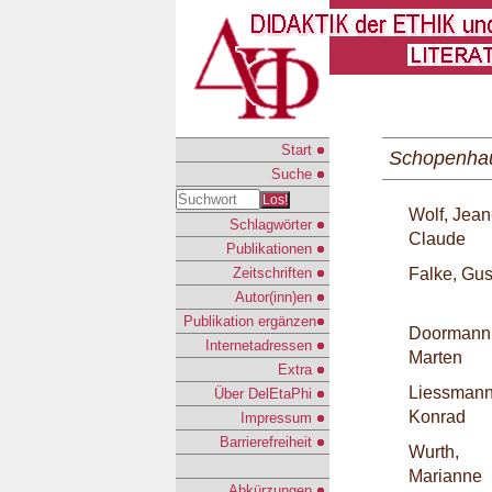
Start
Schopenha
Suche
Los!
Wolf, Jean
Schlagwörter
Claude
Publikationen
Zeitschriften
Falke, Gus
Autor(inn)en
Publikation ergänzen
Doormann
Internetadressen
Marten
Extra
Liessmann
Über DelEtaPhi
Konrad
Impressum
Barrierefreiheit
Wurth,
Marianne
Abkürzungen