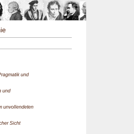
n
hie
-Pragmatik und
n und
em unvollendeten
cher Sicht