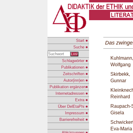
Start
Das zwinge
Suche
Los!
Kuhlmann
Schlagwörter
Wolfgang
Publikationen
Zeitschriften
Skirbekk,
Autor(inn)en
Gunnar
Publikation ergänzen
Kleinknech
Internetadressen
Reinhard
Extra
Raupach-S
Über DelEtaPhi
Gisela
Impressum
Barrierefreiheit
Schwickert
Eva-Maria
Abkürzungen