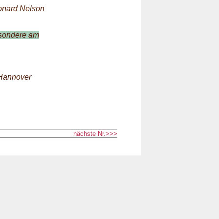
onard Nelson
esondere am
 Hannover
nächste Nr.>>>