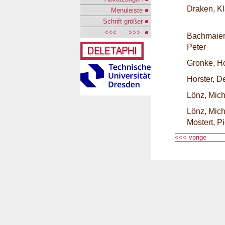
Draken, K
Menuleiste
Schrift größer
<<<
>>>
Bachmaier
Peter
Gronke, Ho
Horster, De
Lönz, Mic
Lönz, Mic
Mostert, Pi
<<< vorige