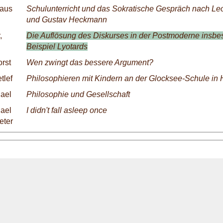
laus
Schulunterricht und das Sokratische Gespräch nach Le
und Gustav Heckmann
,
Die Auflösung des Diskurses in der Postmoderne insb
Beispiel Lyotards
rst
Wen zwingt das bessere Argument?
tlef
Philosophieren mit Kindern an der Glocksee-Schule in
hael
Philosophie und Gesellschaft
hael
I didn't fall asleep once
eter