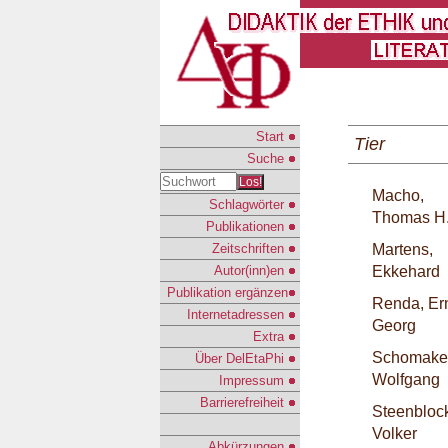
Start
Tier
Suche
Los!
Macho,
Schlagwörter
Thomas H
Publikationen
Zeitschriften
Martens,
Autor(inn)en
Ekkehard
Publikation ergänzen
Renda, Ern
Internetadressen
Georg
Extra
Schomaker
Über DelEtaPhi
Wolfgang
Impressum
Barrierefreiheit
Steenbloc
Volker
Abkürzungen