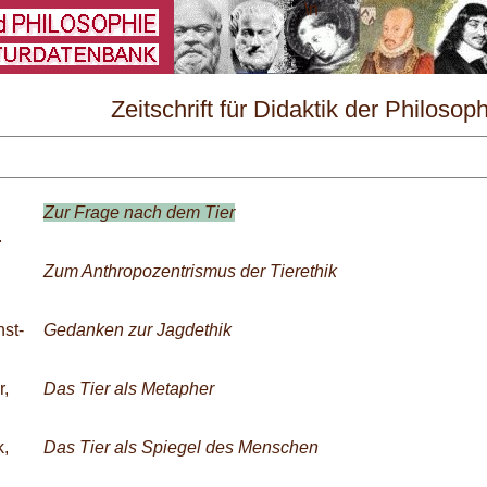
\
Zeitschrift für Didaktik der Philosop
und Ethik Nr. 4/1994
Zur Frage nach dem Tier
.
Zum Anthropozentrismus der Tierethik
st-
Gedanken zur Jagdethik
,
Das Tier als Metapher
k,
Das Tier als Spiegel des Menschen