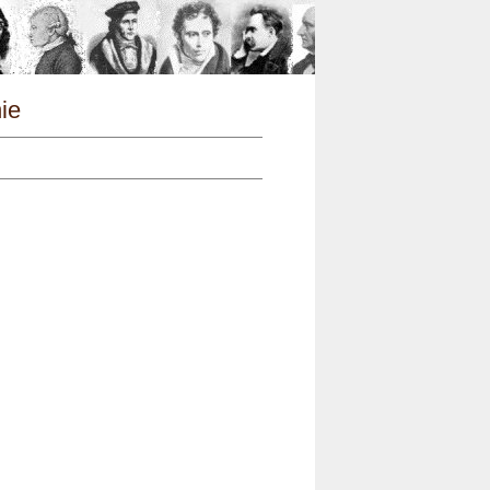
n
hie