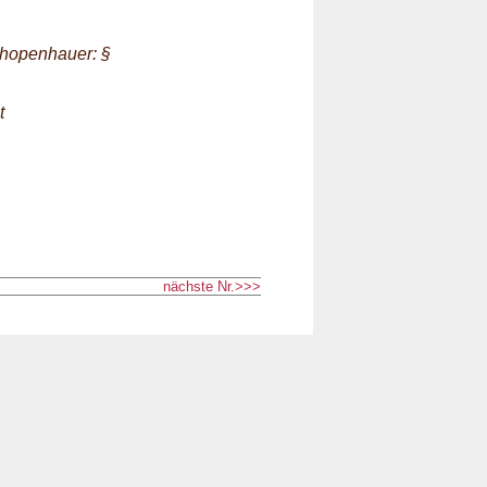
chopenhauer: §
t
nächste Nr.>>>