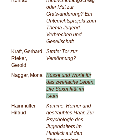
Konrad
Kaninchenfangschlag
oder Mut zur
Gratwanderung? Ein
Unterrichtsprojekt zum
Thema Jugend,
Verbrechen und
Gesellschaft
Kraft, Gerhard
Strafe: Tor zur
Rieker,
Versöhnung?
Gerold
Naggar, Mona
Küsse und Worte für
das zweifache Leben.
Die Sexualität im
Islam
Hainmüller,
Kämme, Hörner und
Hiltrud
gesträubtes Haar. Zur
Psychologie des
Jugendalters im
Hinblick auf den