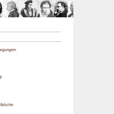
n
legungen.
W
 falsche
5