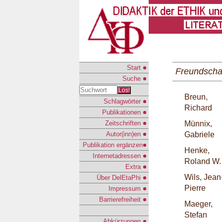
Start
Freundscha
Suche
Los!
Breun,
Schlagwörter
Richard
Publikationen
Zeitschriften
Münnix,
Autor(inn)en
Gabriele
Publikation ergänzen
Henke,
Internetadressen
Roland W.
Extra
Wils, Jean
Über DelEtaPhi
Pierre
Impressum
Barrierefreiheit
Maeger,
Stefan
Abkürzungen