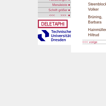
Steenbloc
Menuleiste
Volker
Schrift größer
<<<
>>>
Brüning,
Barbara
Hainmüller
Hiltrud
<<< vorige