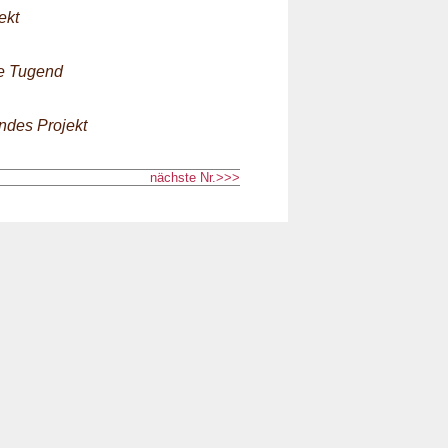
ekt
he Tugend
endes Projekt
nächste Nr.>>>