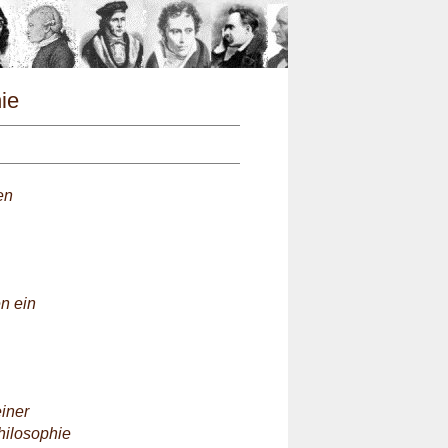
n
hie
en
en ein
einer
hilosophie