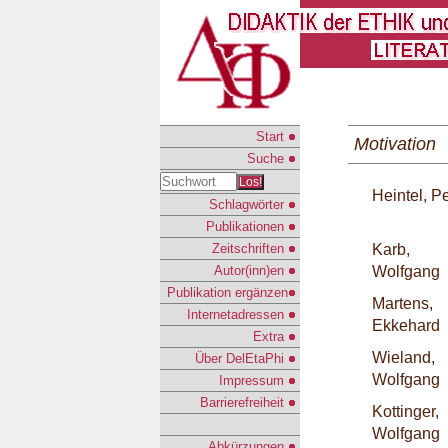
Start
Motivation
Suche
Los!
Heintel, P
Schlagwörter
Publikationen
Zeitschriften
Karb,
Autor(inn)en
Wolfgang
Publikation ergänzen
Martens,
Internetadressen
Ekkehard
Extra
Wieland,
Über DelEtaPhi
Wolfgang
Impressum
Barrierefreiheit
Kottinger,
Wolfgang
Abkürzungen