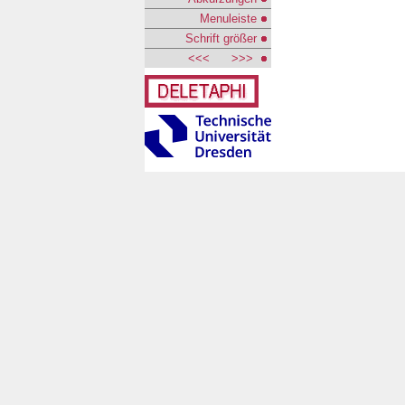
Menuleiste
Schrift größer
<<<
>>>