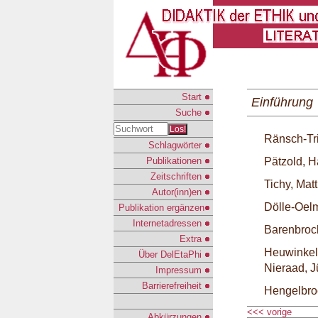
Start
Einführung
Suche
Los!
Ränsch-Tri
Schlagwörter
Publikationen
Pätzold, H
Zeitschriften
Tichy, Mat
Autor(inn)en
Dölle-Oelm
Publikation ergänzen
Internetadressen
Barenbroc
Extra
Heuwinkel
Über DelEtaPhi
Nieraad, J
Impressum
Barrierefreiheit
Hengelbro
<<< vorige
Abkürzungen