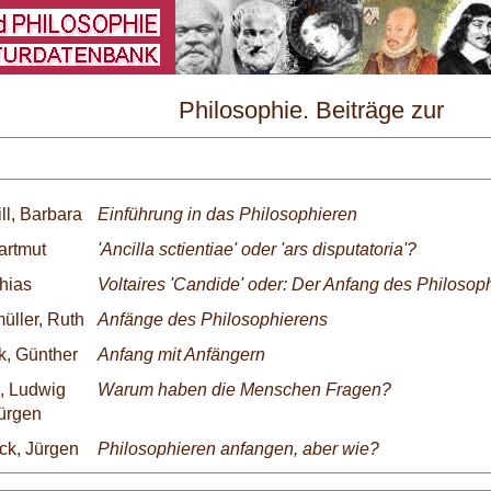
\
Philosophie. Beiträge zur
Unterrichtspraxis Nr. 14/1985
ll, Barbara
Einführung in das Philosophieren
artmut
'Ancilla sctientiae' oder 'ars disputatoria'?
thias
Voltaires 'Candide' oder: Der Anfang des Philosoph
üller, Ruth
Anfänge des Philosophierens
k, Günther
Anfang mit Anfängern
, Ludwig
Warum haben die Menschen Fragen?
ürgen
ck, Jürgen
Philosophieren anfangen, aber wie?