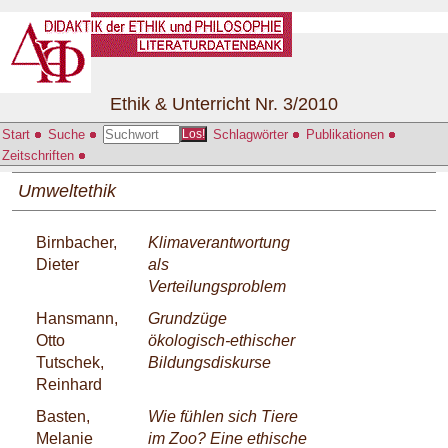
Ethik & Unterricht Nr. 3/2010
Start
Suche
Schlagwörter
Publikationen
Los!
Zeitschriften
Umweltethik
Birnbacher,
Klimaverantwortung
Dieter
als
Verteilungsproblem
Hansmann,
Grundzüge
Otto
ökologisch-ethischer
Tutschek,
Bildungsdiskurse
Reinhard
Basten,
Wie fühlen sich Tiere
Melanie
im Zoo? Eine ethische