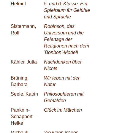
Helmut
5. und 6. Klasse. Ein
Spielraum für Gefühle
und Sprache
Sistermann,
Robinson, das
Rolf
Universum und die
Feiertage der
Religionen nach dem
'Bonbon'-Modell
Kähler, Jutta
Nachdenken über
Nichts
Brüning,
Wir leben mit der
Barbara
Natur
Seele, Katrin
Philosophieren mit
Gemälden
Panknin-
Glück im Märchen
Schappert,
Helke
Michalik,
'Ab wann ist der