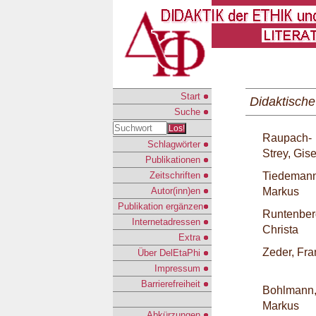
Start
Didaktisch
Suche
Los!
Raupach-
Schlagwörter
Strey, Gis
Publikationen
Zeitschriften
Tiedemann
Autor(inn)en
Markus
Publikation ergänzen
Runtenber
Internetadressen
Christa
Extra
Zeder, Fra
Über DelEtaPhi
Impressum
Barrierefreiheit
Bohlmann
Markus
Abkürzungen