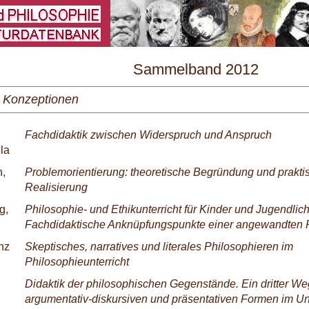
\
Sammelband 2012
e Konzeptionen
Fachdidaktik zwischen Widerspruch und Anspruch
ela
,
Problemorientierung: theoretische Begründung und prakti
Realisierung
g,
Philosophie- und Ethikunterricht für Kinder und Jugendliche 
Fachdidaktische Anknüpfungspunkte einer angewandten 
nz
Skeptisches, narratives und literales Philosophieren im
Philosophieunterricht
,
Didaktik der philosophischen Gegenstände. Ein dritter W
argumentativ-diskursiven und präsentativen Formen im Unt