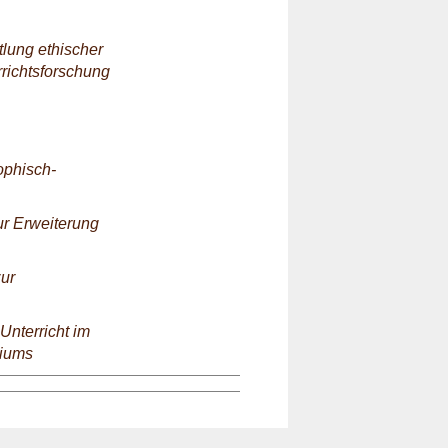
lung ethischer
rrichtsforschung
ophisch-
ur Erweiterung
ur
Unterricht im
siums