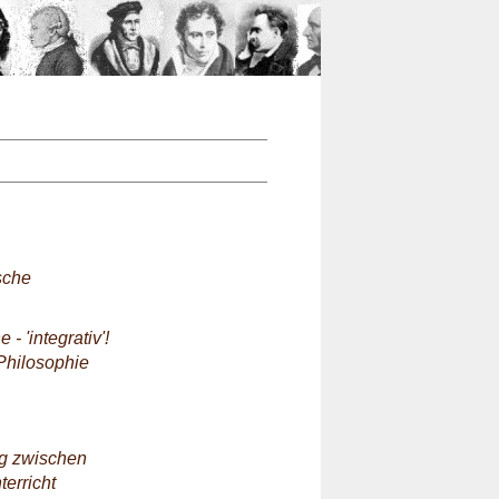
n
sche
- 'integrativ'!
Philosophie
eg zwischen
erricht