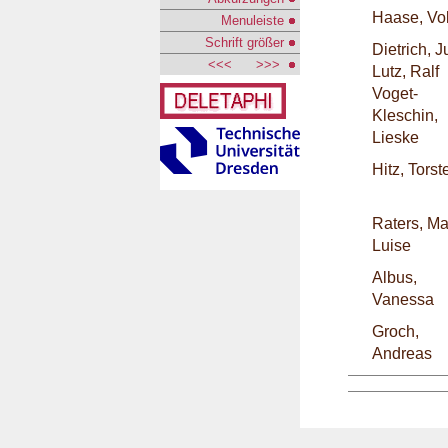
Haase, Vo
Menuleiste
Schrift größer
Dietrich, J
<<<
>>>
Lutz, Ralf
Voget-
Kleschin,
Lieske
Hitz, Torst
Raters, Ma
Luise
Albus,
Vanessa
Groch,
Andreas