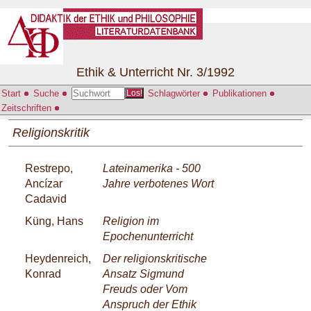
Ethik & Unterricht Nr. 3/1992
Start
Suche
Schlagwörter
Publikationen
Los!
Zeitschriften
Religionskritik
Restrepo,
Lateinamerika - 500
Ancízar
Jahre verbotenes Wort
Cadavid
Küng, Hans
Religion im
Epochenunterricht
Heydenreich,
Der religionskritische
Konrad
Ansatz Sigmund
Freuds oder Vom
Anspruch der Ethik