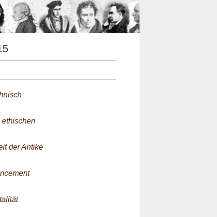
n
15
chnisch
 ethischen
it der Antike
ancement
alität