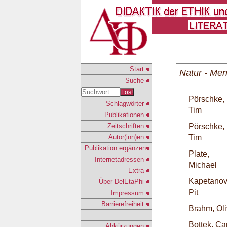
Start
Natur - Men
Suche
Los!
Pörschke,
Schlagwörter
Tim
Publikationen
Zeitschriften
Pörschke,
Autor(inn)en
Tim
Publikation ergänzen
Plate,
Internetadressen
Michael
Extra
Kapetanov
Über DelEtaPhi
Pit
Impressum
Barrierefreiheit
Brahm, Oli
Bottek, Ca
Abkürzungen