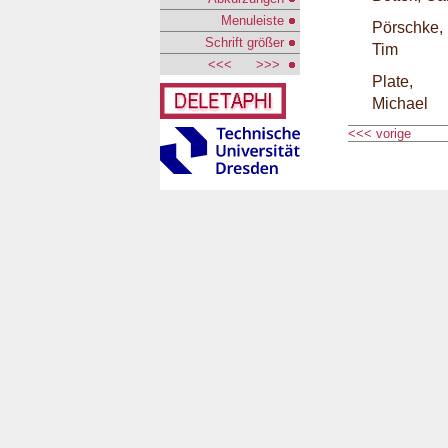
Menuleiste
Pörschke,
Schrift größer
Tim
<<<
>>>
Plate,
Michael
<<< vorige