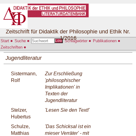
Zeitschrift für Didaktik der Philosophie und Ethik Nr.
1/2016
Start
Suche
Schlagwörter
Publikationen
Los!
Zeitschriften
Jugendliteratur
Sistermann,
Zur Erschließung
Rolf
'philosophischer
Implikationen' in
Texten der
Jugendliteratur
Stelzer,
'Lesen Sie den Text!'
Hubertus
Schulze,
'Das Schicksal ist ein
Matthias
mieser Verräter' - mit