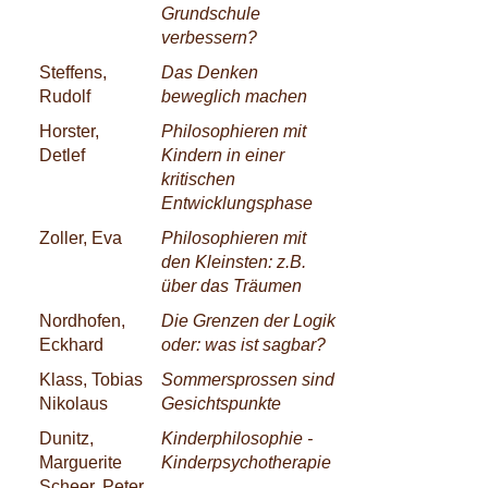
Grundschule
verbessern?
Steffens,
Das Denken
Rudolf
beweglich machen
Horster,
Philosophieren mit
Detlef
Kindern in einer
kritischen
Entwicklungsphase
Zoller, Eva
Philosophieren mit
den Kleinsten: z.B.
über das Träumen
Nordhofen,
Die Grenzen der Logik
Eckhard
oder: was ist sagbar?
Klass, Tobias
Sommersprossen sind
Nikolaus
Gesichtspunkte
Dunitz,
Kinderphilosophie -
Marguerite
Kinderpsychotherapie
Scheer, Peter